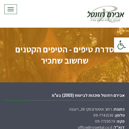
תפריט
פתח סרגל נגישות
סדרת טיפים - הטיפים הקטנים
שחשוב שתכיר
אבירם רוזנטל סוכנות לביטוח (2003) בע"מ
כתובת:
רחוב אוסטרובסקי 36, רעננה
טלפון:
09-7741538
פקס:
09-7719574
דוא"ל:
office@rosental.co.il