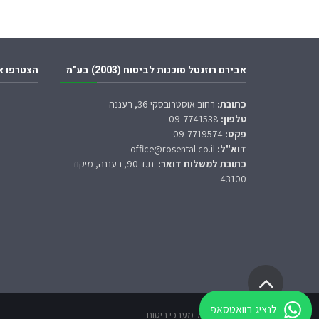
אבירם רוזנטל סוכנות לביטוח (2003) בע"מ
הצטרפו א
כתובת:
רחוב אוסטרובסקי 36, רעננה
טלפון:
09-7741538
פקס:
09-7719574
דוא"ל:
office@rosental.co.il
כתובת למשלוח דואר:
ת.ד 90, רעננה, מיקוד
43100
גלילה
לראש
לנציג בוואטסאפ
אבירם רוזנטל מערכי ביטוח