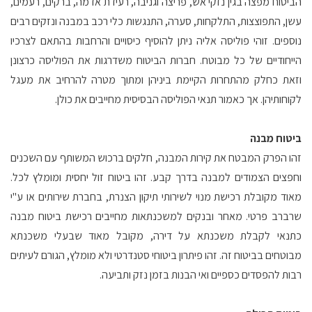
הביטוח מפצה בגין נזקי אש, פריצה וגניבה, רעידת אדמה, ברקים, רעמים,
עשן, התפוצצות, התלקחות, סערה, התנגשות כלי רכב במבנה ונזקים רבים
נוספים. זוהי פוליסה אליה ניתן להוסיף כיסויים והרחבות בהתאם לצרכיו
הייחודיים של כל מבוטח. חברות הביטוח משדרגות את הפוליסה כרצונן
וזאת כחלק מהתחרות הקיימת ביניהן ומתוך מטרה להרחיב את מעגל
לקוחותיהן. אך כאמור תנאי הפוליסה הבסיסית מחייבים את כולן.
ביטוח מבנה
זהו הפרק המבטח את קירות המבנה, חלקים ברכוש המשותף עם השכנים
וחפצים הצמודים למבנה בדרך קבע. זהו ביטוח זול יחסית ומומלץ לכל.
מאוד מקובלת רכישת מנוי לשירותי תיקון הצנרת, בחברת שירותים או ע"י
שרברב פרטי. מאחר ובנקים למשכנתאות מחייבים רכישת ביטוח מבנה
כתנאי לקבלת משכנתא על דירה, מקובל מאוד שבעלי משכנתא
מבוטחים בביטוח זה. זהו פיתרון ביטוחי סטנדרטי ולא מומלץ, הגורם לעיתים
רבות להפסדים כספיים ואי הבנות בזמן נזק ותביעה.