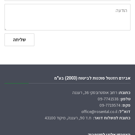
הודעה
שליחה
אבירם רוזנטל סוכנות לביטוח (2003) בע"מ
כתובת:
רחוב אוסטרובסקי 36, רעננה
טלפון:
09-7741538
פקס:
09-7719574
דוא"ל:
office@rosental.co.il
כתובת למשלוח דואר:
ת.ד 90, רעננה, מיקוד 43100
הצטרפו אלינו לפייסבוק